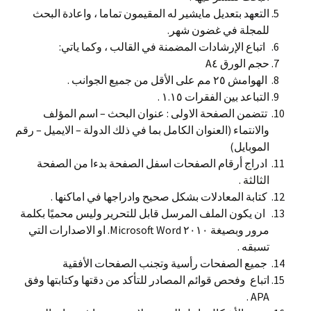
التعهد بتعديل مايشير له المقيمون تماما ، واعادة البحث
للمجلة في غضون شهر.
اتباع الإرشادات المضمنة في القالب ، وكما ياتي:
حجم الورق A٤
الهوامش ٢٥ مم على الأقل من جميع الجوانب .
التباعد بين الفقرات ١.١٥ .
تتضمن الصفحة الاولى : عنوان البحث – اسم المؤلف
والانتماء (العنوان الكامل بما في ذلك الدولة – الايميل – رقم
الموبايل)
ادراج أرقام الصفحات اسفل الصفحة بدءا من الصفحة
الثالثة .
كتابة المعادلات بشكل صحيح وادراجها في اماكنها .
ان يكون الملف المرسل قابل للتحرير وليس محميًا بكلمة
مرور وبصيغة ٢٠١٠ Microsoft Word. او الاصدارات التي
تسبقه .
جميع الصفحات رأسية وتجنب الصفحات الأفقية
اتباع وفحص قوائم المصادر للتأكد من دقتها وكتابتها وفق
APA .