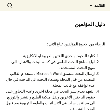
Journal of Studies in Humanities and
نتقل
البحث
مجلة دراسات في الانسانيات
القائمة
لى
عن:
Educational Sciences
والعلوم التربوية
لمحتوى
دلیل المؤلفین
الرجاء من الاخوة المؤلفين اتباع الاتي :
كتابة البحوث باحدى اللغتين العربية او الانكليزية.
اتباع مناهج البحث العلمي في كتابة البحث والاشارة الى
منهج البحث المستخدم .
ارسال البحث بتنسيق Microsoft Word باستخدام القالب
المعتمد من قبل المجلة وسيعاد البحث الى الباحث في حال
عدم توافقه مع قالب المجلة .
التعهد بعدم نشر البحث في مجلة اخرى وعدم التجاوز على
حقوق الباحثين الاخرين ونقل ملكية الطبع والنشر والتوزيع
الى مجلة دراسات في الانسانيات والعلوم التربوية بعد قبول
البحث للنشر فيها .